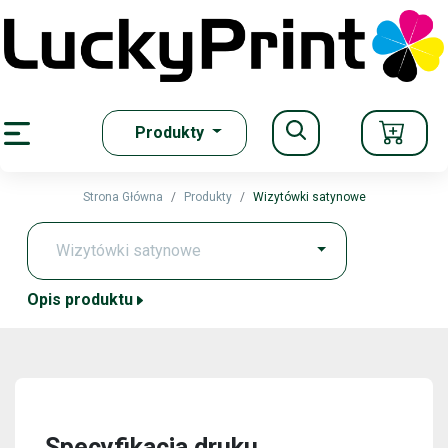
Produkty
iasteczka się
ka Prywatności
Strona Główna
Produkty
Wizytówki satynowe
ymagane.
Opis produktu
e może
ruktury
Specyfikacja druku