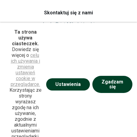
Plakaty
Rodzaje dostaw
Skontaktuj się z nami
Reklamacje
LuckyPrint Mikołaj Łucki
ul. Krakowska 45 / 59
Ta strona
używa
42-202 Częstochowa
ciasteczek.
514 165 100
Dowiedz się
biuro@luckyprint.pl
więcej o
celu
ich używania i
zmienia
Infolinia
ustawień
+48 514 165 100
cookie w
Zgadzam
Ustawienia
przeglądarce.
się
Poniedziałek - Piątek: 08:00 - 16:00
Korzystając ze
strony
wyrażasz
zgodę na ich
używanie,
zgodnie z
aktualnymi
ustawieniami
Konfiguruj
68,88 zł
przeglądarki.