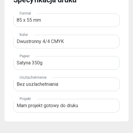
 o sposób
su.
Format
85 x 55 mm
nternetowa
Kolor
ej podczas
Dwustronny 4/4 CMYK
odrzucisz te
e funkcje
ernetowej.
Papier
Satyna 350g
Uszlachetnienie
Bez uszlachetniania
zas
witryny,
Projekt
 zobaczenia
Mam projekt gotowy do druku
treści i