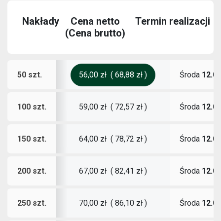
isz
Nakłady
Cena netto
Termin realizacji
(Cena brutto)
am się
50 szt.
Środa
12.0
56,00 zł
(
68,88 zł
)
100 szt.
Środa
12.0
59,00 zł
(
72,57 zł
)
150 szt.
Środa
12.0
64,00 zł
(
78,72 zł
)
200 szt.
Środa
12.0
67,00 zł
(
82,41 zł
)
250 szt.
Środa
12.0
70,00 zł
(
86,10 zł
)