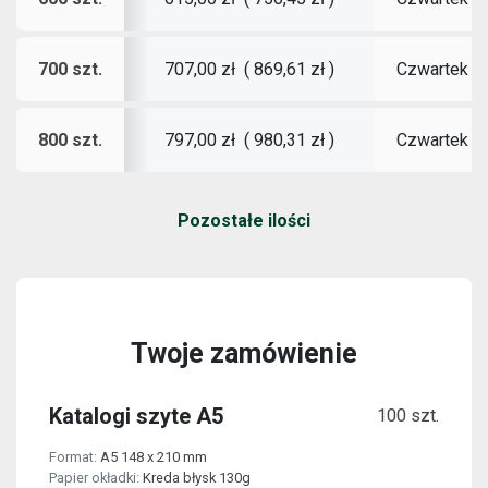
700 szt.
Czwartek
1
707,00 zł
(
869,61 zł
)
800 szt.
Czwartek
1
797,00 zł
(
980,31 zł
)
Pozostałe ilości
Twoje zamówienie
Katalogi szyte A5
100 szt.
Format:
A5 148 x 210 mm
Papier okładki:
Kreda błysk 130g