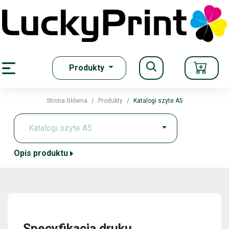
Produkty
iasteczka się
ka Prywatności
Strona Główna
Produkty
Katalogi szyte A5
ymagane.
Opis produktu
e może
ruktury
Specyfikacja druku