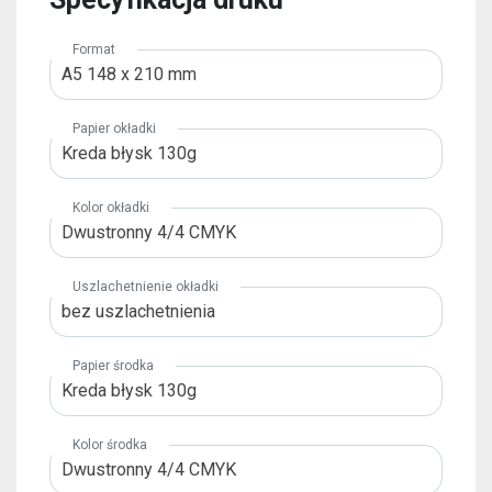
 o sposób
su.
Format
A5 148 x 210 mm
nternetowa
Papier okładki
ej podczas
Kreda błysk 130g
odrzucisz te
e funkcje
ernetowej.
Kolor okładki
Dwustronny 4/4 CMYK
Uszlachetnienie okładki
bez uszlachetnienia
zas
witryny,
Papier środka
 zobaczenia
Kreda błysk 130g
treści i
Kolor środka
Dwustronny 4/4 CMYK