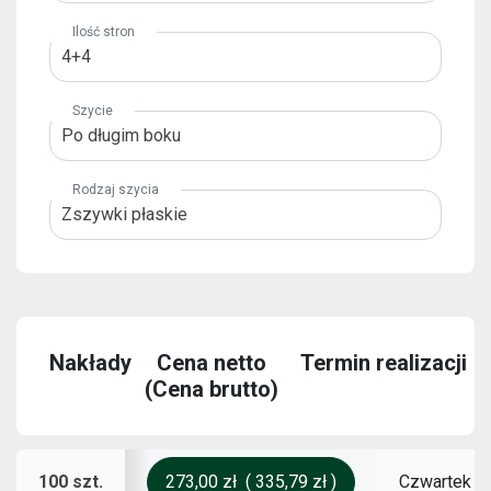
isz
Ilość stron
4+4
am się
Szycie
Po długim boku
Rodzaj szycia
Zszywki płaskie
Nakłady
Cena netto
Termin realizacji
(Cena brutto)
100 szt.
Czwartek
1
273,00 zł
(
335,79 zł
)