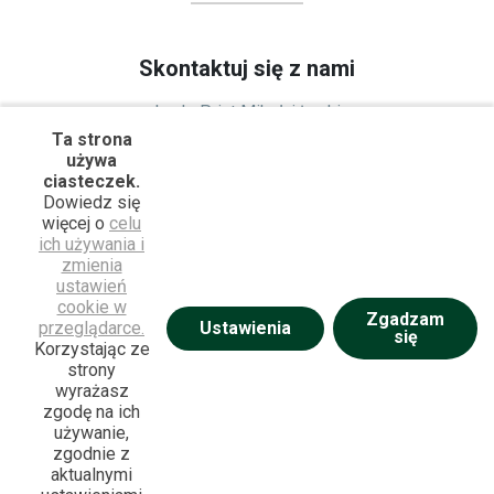
Teczki ofertowe
Formy płatności
isz
Plakaty
Rodzaje dostaw
Skontaktuj się z nami
am się
Reklamacje
LuckyPrint Mikołaj Łucki
ul. Krakowska 45 / 59
Ta strona
używa
42-202 Częstochowa
ciasteczek.
514 165 100
Dowiedz się
biuro@luckyprint.pl
więcej o
celu
ich używania i
zmienia
Infolinia
ustawień
+48 514 165 100
cookie w
Zgadzam
Ustawienia
przeglądarce.
się
Poniedziałek - Piątek: 08:00 - 16:00
Korzystając ze
strony
wyrażasz
zgodę na ich
używanie,
zgodnie z
aktualnymi