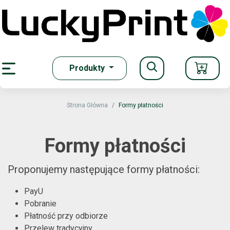
Produkty
iasteczka się
ka Prywatności
Strona Główna
Formy płatności
Formy płatności
ymagane.
e może
Proponujemy następujące formy płatności:
PayU
Pobranie
Płatność przy odbiorze
ruktury
Przelew tradycyjny