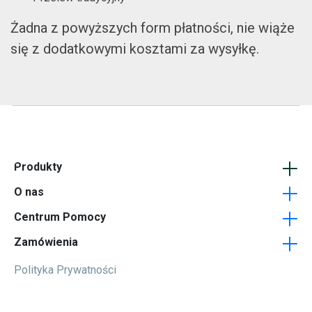
 o sposób
su.
Żadna z powyższych form płatności, nie wiąże
się z dodatkowymi kosztami za wysyłkę.
nternetowa
ej podczas
odrzucisz te
e funkcje
ernetowej.
Produkty
O nas
Opakowania - Pudełka
Centrum Pomocy
zas
Podkładki pod kubki
Firma
witryny,
Zamówienia
 zobaczenia
Wizytówki
Jak dojechać
FAQ
treści i
Polityka Prywatności
Ulotki
Blog
Formularz kontaktowy
Jak przygotować projekt?
Karty plastikowe
Regulamin
Terminy realizacji