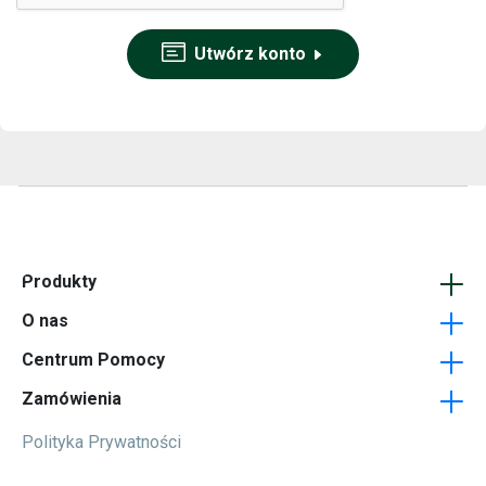
Utwórz konto
Produkty
O nas
Opakowania - Pudełka
Centrum Pomocy
Podkładki pod kubki
Firma
Zamówienia
Wizytówki
Jak dojechać
FAQ
Polityka Prywatności
Ulotki
Blog
Formularz kontaktowy
Jak przygotować projekt?
Karty plastikowe
Regulamin
Terminy realizacji