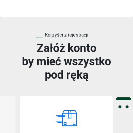
isz
am się
Korzyści z rejestracji
Załóż konto
by mieć wszystko
pod ręką