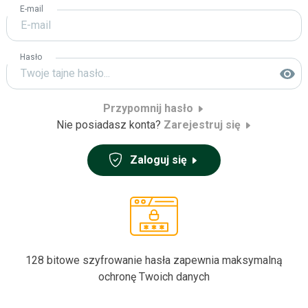
 o sposób
E-mail
su.
Hasło
nternetowa
ej podczas
odrzucisz te
Przypomnij hasło
e funkcje
Nie posiadasz konta?
Zarejestruj się
ernetowej.
Zaloguj się
zas
witryny,
 zobaczenia
treści i
128 bitowe szyfrowanie hasła zapewnia maksymalną
ochronę Twoich danych